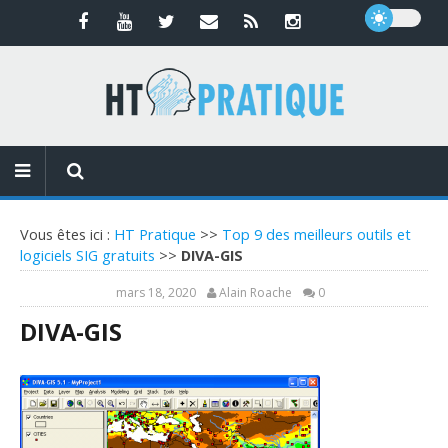
Vous êtes ici :
HT Pratique
>>
Top 9 des meilleurs outils et
logiciels SIG gratuits
>>
DIVA-GIS
mars 18, 2020
Alain Roache
0
DIVA-GIS