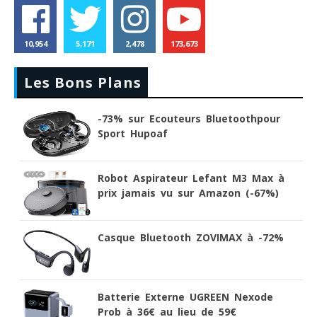
10,954
5,171
2,478
173,673
Les Bons Plans
-73% sur Ecouteurs Bluetoothpour
Sport Hupoaf
Robot Aspirateur Lefant M3 Max à
prix jamais vu sur Amazon (-67%)
Casque Bluetooth ZOVIMAX à -72%
Batterie Externe UGREEN Nexode
Prob à 36€ au lieu de 59€