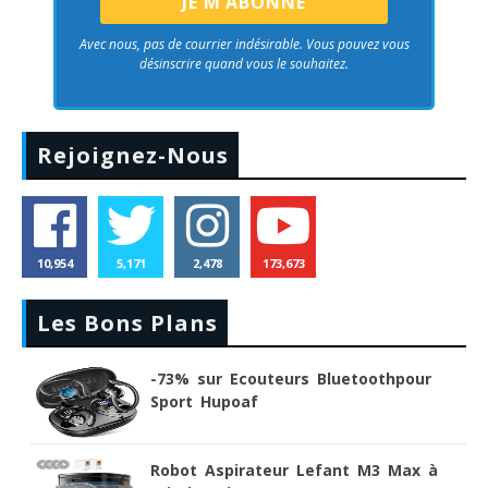
Avec nous, pas de courrier indésirable. Vous pouvez vous
désinscrire quand vous le souhaitez.
Rejoignez-Nous
10,954
5,171
2,478
173,673
Les Bons Plans
-73% sur Ecouteurs Bluetoothpour
Sport Hupoaf
Robot Aspirateur Lefant M3 Max à