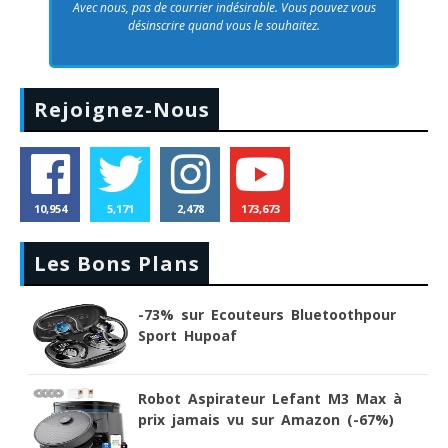
Avec nous, pas de courrier indésirable. Vous pouvez vous
désinscrire quand vous le souhaitez.
Rejoignez-Nous
10,954
5,171
2,478
173,673
Les Bons Plans
-73% sur Ecouteurs Bluetoothpour
Sport Hupoaf
Robot Aspirateur Lefant M3 Max à
prix jamais vu sur Amazon (-67%)