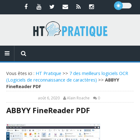
Vous êtes ici :
HT Pratique
>>
7 des meilleurs logiciels OCR
(Logiciels de reconnaissance de caractères)
>>
ABBYY
FineReader PDF
août 6, 2020
Alain Roache
0
ABBYY FineReader PDF