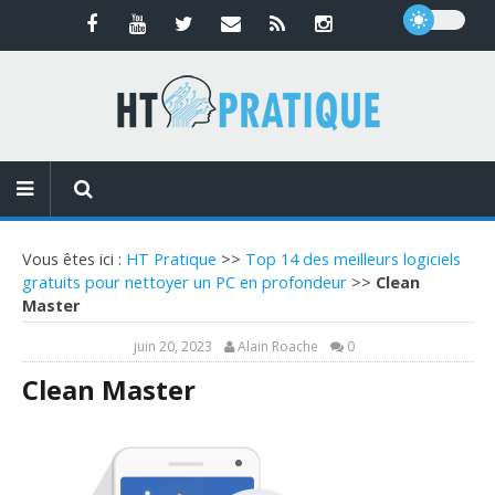
Vous êtes ici :
HT Pratique
>>
Top 14 des meilleurs logiciels
gratuits pour nettoyer un PC en profondeur
>>
Clean
Master
juin 20, 2023
Alain Roache
0
Clean Master