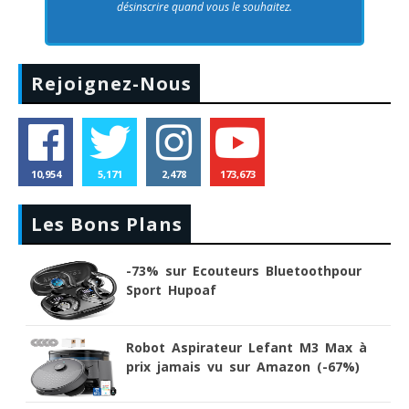
désinscrire quand vous le souhaitez.
Rejoignez-Nous
10,954
5,171
2,478
173,673
Les Bons Plans
-73% sur Ecouteurs Bluetoothpour
Sport Hupoaf
Robot Aspirateur Lefant M3 Max à
prix jamais vu sur Amazon (-67%)