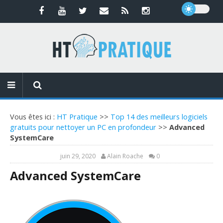
Vous êtes ici :
HT Pratique
>>
Top 14 des meilleurs logiciels
gratuits pour nettoyer un PC en profondeur
>>
Advanced
SystemCare
juin 29, 2020
Alain Roache
0
Advanced SystemCare