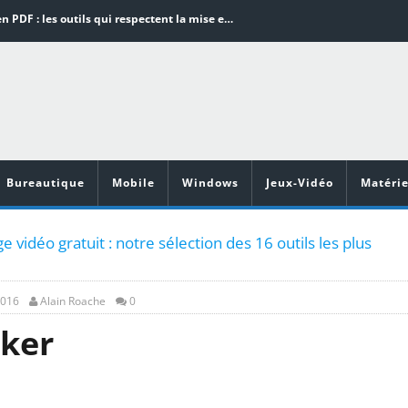
Word en PDF : les outils qui respectent la mise en page
Aspirateurs ECOVACS : Top 9 des meilleurs modèles de la marque
Comment programmer l’arrêt automatique de son pc sous Windows 10 ?
Aspirateurs Xiaomi : Top 11 des meilleurs modèles de la marque
Vidéoprojecteurs Asus : Top 6 des meilleurs modèles de la marque
Bureautique
Mobile
Windows
Jeux-Vidéo
Matérie
e vidéo gratuit : notre sélection des 16 outils les plus
2016
Alain Roache
0
ker