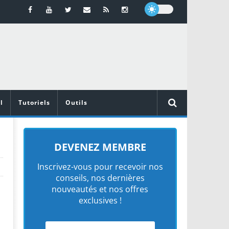
l
Tutoriels
Outils
DEVENEZ MEMBRE
Inscrivez-vous pour recevoir nos
conseils, nos dernières
nouveautés et nos offres
exclusives !