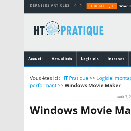
DERNIERS ARTICLES
BUREAUTIQUE
MATÉRIEL
TUTORIALS
MATÉRIEL
MATÉRIEL
Accueil
Actualités
Logiciels
Internet
Vous êtes ici :
HT Pratique
>>
Logiciel montag
performant
>>
Windows Movie Maker
août 3, 
Windows Movie Ma