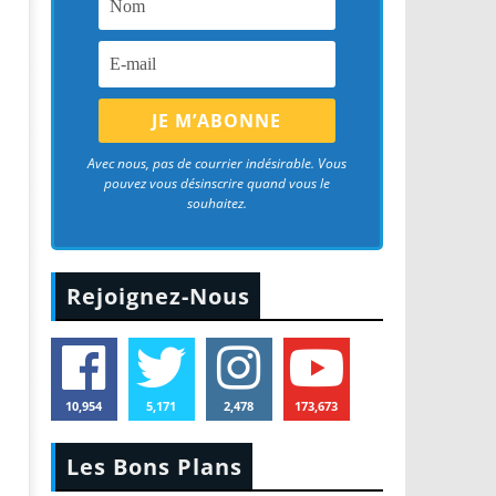
Avec nous, pas de courrier indésirable. Vous
pouvez vous désinscrire quand vous le
souhaitez.
Rejoignez-Nous
10,954
5,171
2,478
173,673
Les Bons Plans