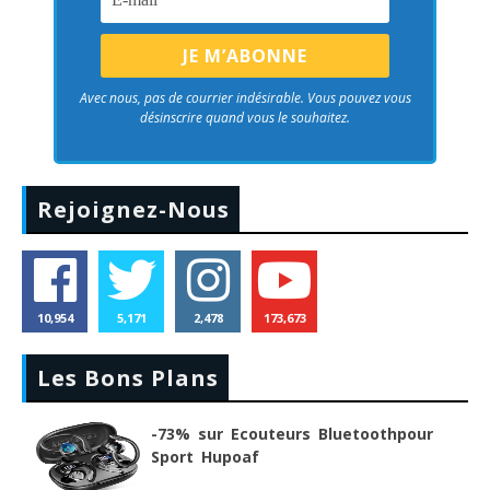
Avec nous, pas de courrier indésirable. Vous pouvez vous
désinscrire quand vous le souhaitez.
Rejoignez-Nous
10,954
5,171
2,478
173,673
Les Bons Plans
-73% sur Ecouteurs Bluetoothpour
Sport Hupoaf