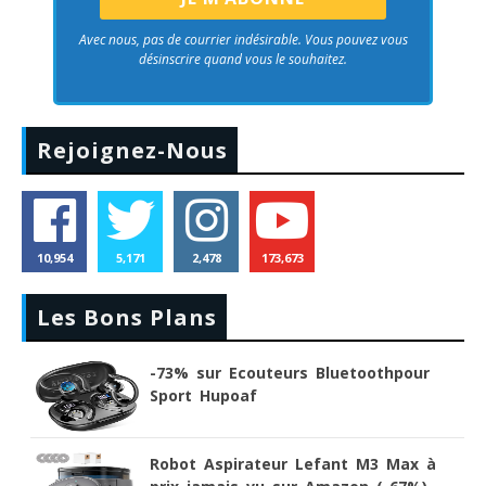
Avec nous, pas de courrier indésirable. Vous pouvez vous
désinscrire quand vous le souhaitez.
Rejoignez-Nous
10,954
5,171
2,478
173,673
Les Bons Plans
-73% sur Ecouteurs Bluetoothpour
Sport Hupoaf
Robot Aspirateur Lefant M3 Max à