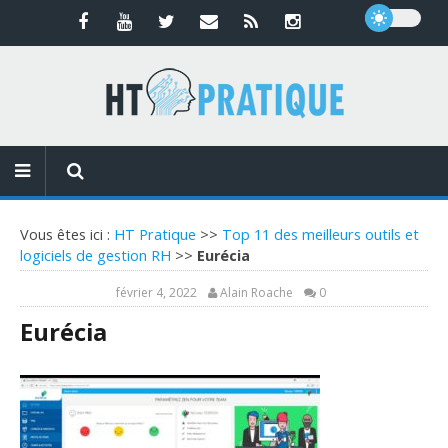
Vous êtes ici :
HT Pratique
>>
Top 11 des meilleurs outils et
logiciels de gestion RH
>>
Eurécia
février 4, 2022
Alain Roache
0
Eurécia