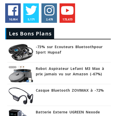
10,954
5,171
2,478
173,673
Les Bons Plans
-73% sur Ecouteurs Bluetoothpour
Sport Hupoaf
Robot Aspirateur Lefant M3 Max à
prix jamais vu sur Amazon (-67%)
Casque Bluetooth ZOVIMAX à -72%
Batterie Externe UGREEN Nexode