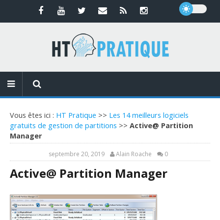
Vous êtes ici :
HT Pratique
>>
Les 14 meilleurs logiciels
gratuits de gestion de partitions
>>
Active@ Partition
Manager
septembre 20, 2019
Alain Roache
0
Active@ Partition Manager