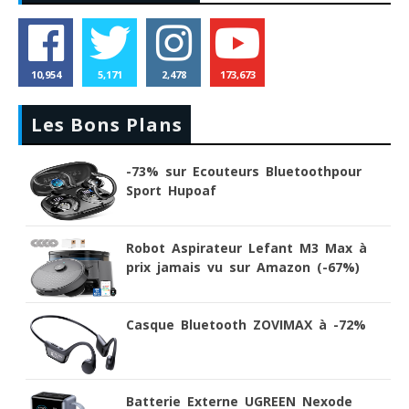
10,954
5,171
2,478
173,673
Les Bons Plans
-73% sur Ecouteurs Bluetoothpour
Sport Hupoaf
Robot Aspirateur Lefant M3 Max à
prix jamais vu sur Amazon (-67%)
Casque Bluetooth ZOVIMAX à -72%
Batterie Externe UGREEN Nexode