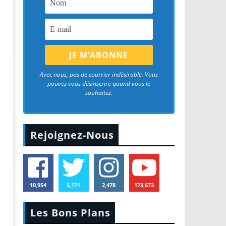
Avec nous, pas de courrier indésirable. Vous
pouvez vous désinscrire quand vous le
souhaitez.
Rejoignez-Nous
10,954
5,171
2,478
173,673
Les Bons Plans