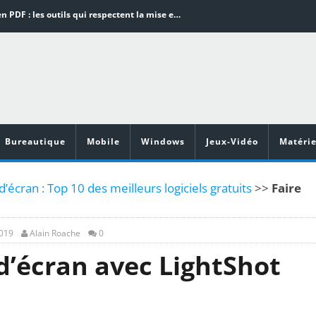
Word en PDF : les outils qui respectent la mise en page
Aspirateurs ECOVACS : Top 9 des meilleurs modèles de la marque
Comment programmer l’arrêt automatique de son pc sous Windows 10 ?
Aspirateurs Xiaomi : Top 11 des meilleurs modèles de la marque
Vidéoprojecteurs Asus : Top 6 des meilleurs modèles de la marque
Bureautique
Mobile
Windows
Jeux-Vidéo
Matérie
d’écran : Top 10 des meilleurs logiciels gratuits
>>
Faire
2019
Alain Roache
0
d’écran avec LightShot