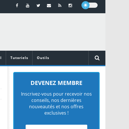
l
Tutoriels
Outils
DEVENEZ MEMBRE
Inscrivez-vous pour recevoir nos
conseils, nos dernières
nouveautés et nos offres
exclusives !