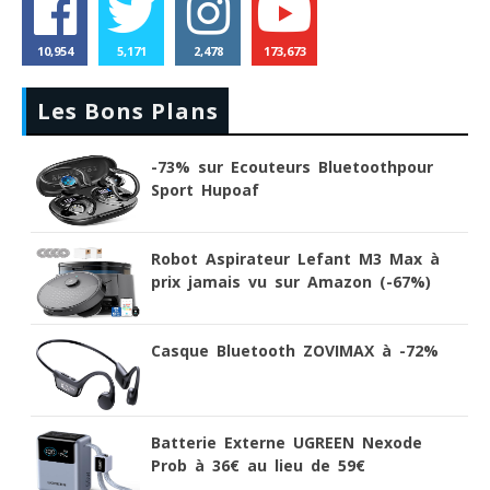
10,954
5,171
2,478
173,673
Les Bons Plans
-73% sur Ecouteurs Bluetoothpour
Sport Hupoaf
Robot Aspirateur Lefant M3 Max à
prix jamais vu sur Amazon (-67%)
Casque Bluetooth ZOVIMAX à -72%
Batterie Externe UGREEN Nexode
Prob à 36€ au lieu de 59€