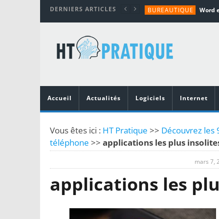
DERNIERS ARTICLES
BUREAUTIQUE
MATÉRIEL
TUTORIALS
MATÉRIEL
MATÉRIEL
Accueil
Actualités
Logiciels
Internet
Vous êtes ici :
HT Pratique
>>
Découvrez les 9 
téléphone
>>
applications les plus insolites
mars 7, 
applications les plu