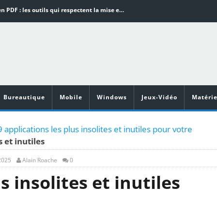
Word en PDF : les outils qui respectent la mise en page
Aspirateurs ECOVACS : Top 9 des meilleurs modèles de la marque
Comment programmer l’arrêt automatique de son pc sous Windows 10 ?
Aspirateurs Xiaomi : Top 11 des meilleurs modèles de la marque
Vidéoprojecteurs Asus : Top 6 des meilleurs modèles de la marque
Bureautique
Mobile
Windows
Jeux-Vidéo
Matérie
applications les plus insolites et inutiles pour votre
 et inutiles
2025
Alain Roache
0
s insolites et inutiles