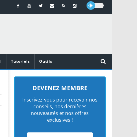
l
Tutoriels
Outils
DEVENEZ MEMBRE
Inscrivez-vous pour recevoir nos
conseils, nos dernières
nouveautés et nos offres
exclusives !