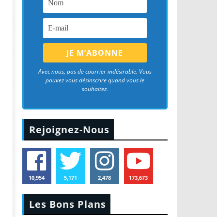
Avec nous, pas de courrier indésirable. Vous
pouvez vous désinscrire quand vous le
souhaitez.
Rejoignez-Nous
10,954
5,171
2,478
173,673
Les Bons Plans