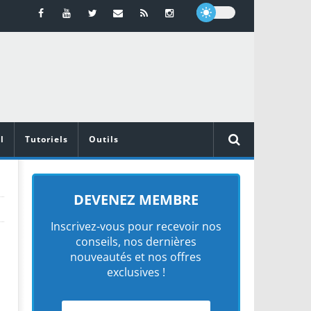
l
Tutoriels
Outils
DEVENEZ MEMBRE
Inscrivez-vous pour recevoir nos
conseils, nos dernières
nouveautés et nos offres
exclusives !