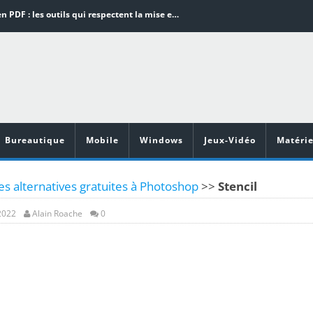
Word en PDF : les outils qui respectent la mise en page
Aspirateurs ECOVACS : Top 9 des meilleurs modèles de la marque
Comment programmer l’arrêt automatique de son pc sous Windows 10 ?
Aspirateurs Xiaomi : Top 11 des meilleurs modèles de la marque
Vidéoprojecteurs Asus : Top 6 des meilleurs modèles de la marque
Bureautique
Mobile
Windows
Jeux-Vidéo
Matérie
es alternatives gratuites à Photoshop
>>
Stencil
 2022
Alain Roache
0