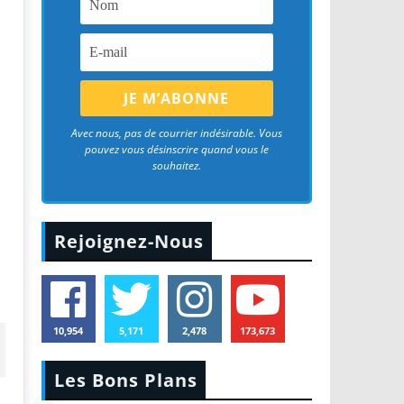
Avec nous, pas de courrier indésirable. Vous
pouvez vous désinscrire quand vous le
souhaitez.
Rejoignez-Nous
10,954
5,171
2,478
173,673
Les Bons Plans