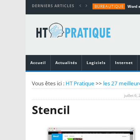
DERNIERS ARTICLES
BUREAUTIQUE
MATÉRIEL
TUTORIALS
MATÉRIEL
MATÉRIEL
Accueil
Actualités
Logiciels
Internet
Vous êtes ici :
HT Pratique
>>
les 27 meilleur
juillet 6,
Stencil