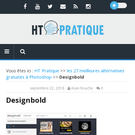
Vous êtes ici :
HT Pratique
>>
les 27 meilleures alternatives
gratuites à Photoshop
>>
Designbold
septembre 22, 2018
Alain Roache
0
Designbold