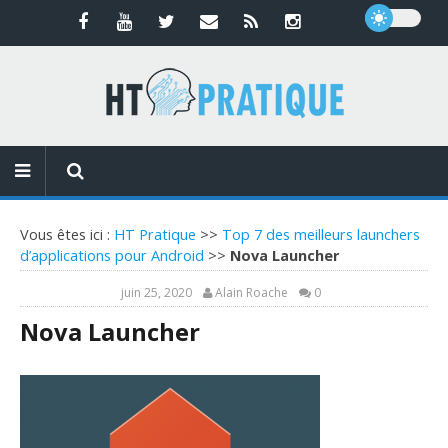
Vous êtes ici :
HT Pratique
>>
Top 7 des meilleurs launchers
d’applications pour Android
>>
Nova Launcher
juin 25, 2020
Alain Roache
0
Nova Launcher