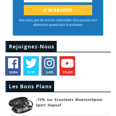
Avec nous, pas de courrier indésirable. Vous pouvez vous
désinscrire quand vous le souhaitez.
Rejoignez-Nous
10,954
5,171
2,478
173,673
Les Bons Plans
-73% sur Ecouteurs Bluetoothpour
Sport Hupoaf