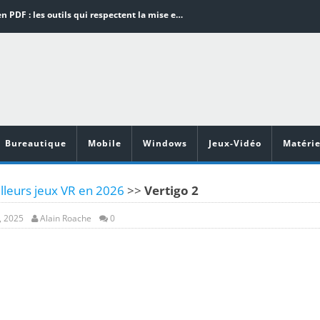
Word en PDF : les outils qui respectent la mise en page
Aspirateurs ECOVACS : Top 9 des meilleurs modèles de la marque
Comment programmer l’arrêt automatique de son pc sous Windows 10 ?
Aspirateurs Xiaomi : Top 11 des meilleurs modèles de la marque
Vidéoprojecteurs Asus : Top 6 des meilleurs modèles de la marque
Bureautique
Mobile
Windows
Jeux-Vidéo
Matérie
lleurs jeux VR en 2026
>>
Vertigo 2
, 2025
Alain Roache
0