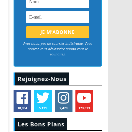
Avec nous, pas de courrier indésirable. Vous
pouvez vous désinscrire quand vous le
souhaitez.
Rejoignez-Nous
10,954
5,171
2,478
173,673
Les Bons Plans