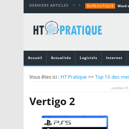
DERNIERS ARTICLES
BUREAUTIQUE
MATÉRIEL
TUTORIALS
MATÉRIEL
MATÉRIEL
Accueil
Actualités
Logiciels
Internet
Vous êtes ici :
HT Pratique
>>
Top 10 des mei
octobre 31
Vertigo 2