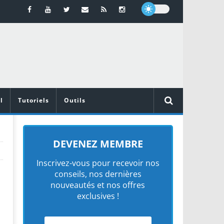
l
Tutoriels
Outils
DEVENEZ MEMBRE
Inscrivez-vous pour recevoir nos
conseils, nos dernières
nouveautés et nos offres
exclusives !