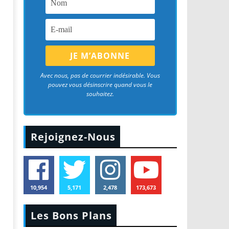
Avec nous, pas de courrier indésirable. Vous
pouvez vous désinscrire quand vous le
souhaitez.
Rejoignez-Nous
10,954
5,171
2,478
173,673
Les Bons Plans