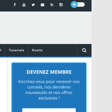
l
Tutoriels
Outils
DEVENEZ MEMBRE
Inscrivez-vous pour recevoir nos
conseils, nos dernières
nouveautés et nos offres
exclusives !