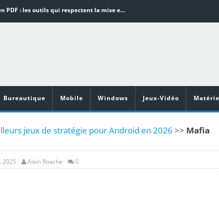
Word en PDF : les outils qui respectent la mise en page
Aspirateurs ECOVACS : Top 9 des meilleurs modèles de la marque
Comment programmer l’arrêt automatique de son pc sous Windows 10 ?
Aspirateurs Xiaomi : Top 11 des meilleurs modèles de la marque
Vidéoprojecteurs Asus : Top 6 des meilleurs modèles de la marque
Bureautique
Mobile
Windows
Jeux-Vidéo
Matérie
lleurs jeux de stratégie pour Android en 2026
>>
Mafia
, 2025
Alain Roache
0