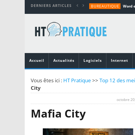
DERNIERS ARTICLES
BUREAUTIQUE
MATÉRIEL
TUTORIALS
MATÉRIEL
MATÉRIEL
Accueil
Actualités
Logiciels
Internet
Vous êtes ici :
HT Pratique
>>
Top 12 des mei
City
octobre 20
Mafia City