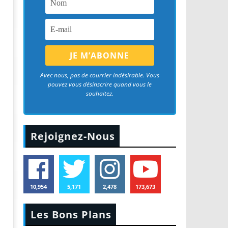
Avec nous, pas de courrier indésirable. Vous
pouvez vous désinscrire quand vous le
souhaitez.
Rejoignez-Nous
10,954
5,171
2,478
173,673
Les Bons Plans