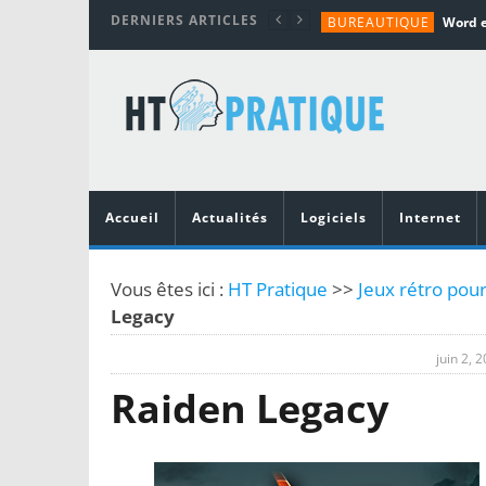
DERNIERS ARTICLES
BUREAUTIQUE
MATÉRIEL
TUTORIALS
MATÉRIEL
MATÉRIEL
Accueil
Actualités
Logiciels
Internet
Vous êtes ici :
HT Pratique
>>
Jeux rétro pour
Legacy
juin 2, 
Raiden Legacy