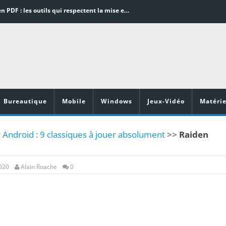
Word en PDF : les outils qui respectent la mise en page
Aspirateurs ECOVACS : Top 9 des meilleurs modèles de la marque
Comment programmer l’arrêt automatique de son pc sous Windows 10 ?
Aspirateurs Xiaomi : Top 11 des meilleurs modèles de la marque
Vidéoprojecteurs Asus : Top 6 des meilleurs modèles de la marque
Bureautique
Mobile
Windows
Jeux-Vidéo
Matérie
 Android : 9 classiques à jouer absolument
>>
Raiden
2020
Alain Roache
0