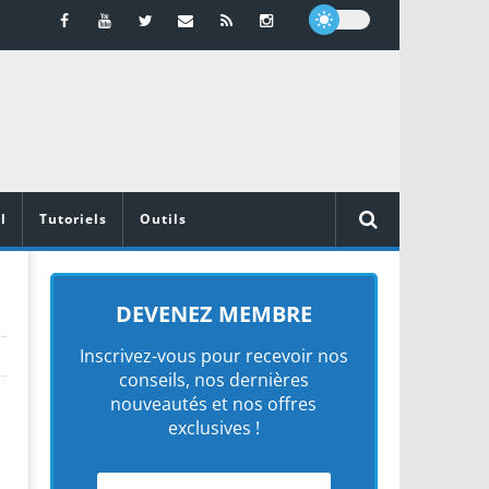
l
Tutoriels
Outils
DEVENEZ MEMBRE
Inscrivez-vous pour recevoir nos
conseils, nos dernières
nouveautés et nos offres
exclusives !