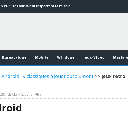
Word en PDF : les outils qui respectent la mise en page
Aspirateurs ECOVACS : Top 9 des meilleurs modèles de la marque
Comment programmer l’arrêt automatique de son pc sous Windows 10 ?
Aspirateurs Xiaomi : Top 11 des meilleurs modèles de la marque
Vidéoprojecteurs Asus : Top 6 des meilleurs modèles de la marque
Bureautique
Mobile
Windows
Jeux-Vidéo
Matérie
 Android : 9 classiques à jouer absolument
>>
jeux rétro
2020
Alain Roache
0
droid