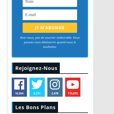
Avec nous, pas de courrier indésirable. Vous
pouvez vous désinscrire quand vous le
souhaitez.
Rejoignez-Nous
10,954
5,171
2,478
173,673
Les Bons Plans