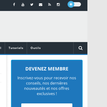
l
Tutoriels
Outils
DEVENEZ MEMBRE
Inscrivez-vous pour recevoir nos
conseils, nos dernières
nouveautés et nos offres
exclusives !