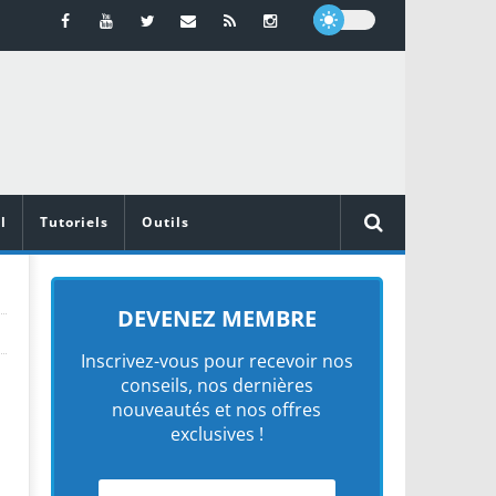
l
Tutoriels
Outils
DEVENEZ MEMBRE
Inscrivez-vous pour recevoir nos
conseils, nos dernières
nouveautés et nos offres
exclusives !