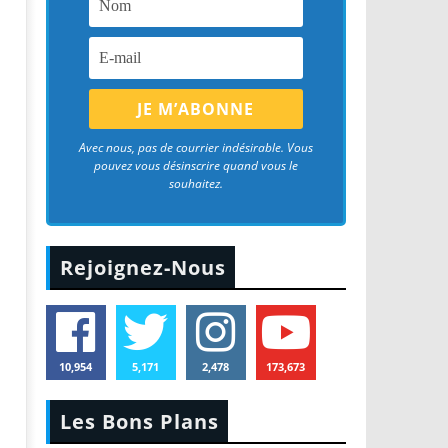
Avec nous, pas de courrier indésirable. Vous
pouvez vous désinscrire quand vous le
souhaitez.
Rejoignez-Nous
10,954
5,171
2,478
173,673
Les Bons Plans