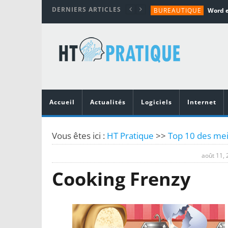
DERNIERS ARTICLES
BUREAUTIQUE
MATÉRIEL
TUTORIALS
MATÉRIEL
MATÉRIEL
Accueil
Actualités
Logiciels
Internet
Vous êtes ici :
HT Pratique
>>
Top 10 des mei
août 11,
Cooking Frenzy