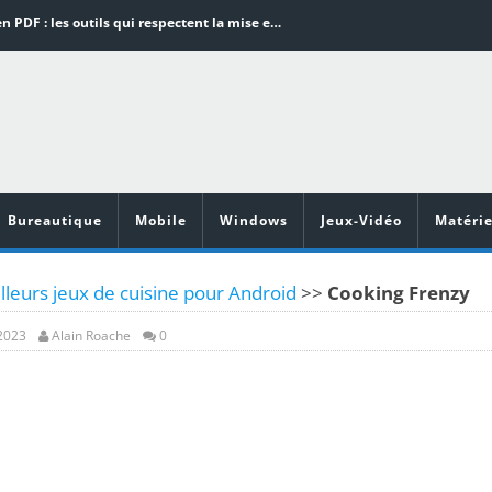
Word en PDF : les outils qui respectent la mise en page
Aspirateurs ECOVACS : Top 9 des meilleurs modèles de la marque
Comment programmer l’arrêt automatique de son pc sous Windows 10 ?
Aspirateurs Xiaomi : Top 11 des meilleurs modèles de la marque
Vidéoprojecteurs Asus : Top 6 des meilleurs modèles de la marque
Bureautique
Mobile
Windows
Jeux-Vidéo
Matérie
lleurs jeux de cuisine pour Android
>>
Cooking Frenzy
 2023
Alain Roache
0