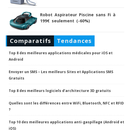
Robot Aspirateur Piscine sans Fi à
199€ seulement (-60%)
Comparatifs
Tendances
Top 8 des meilleures applications médicales pour iOS et
Android
Envoyer un SMS – Les meilleurs Sites et Applications SMS
Gratuits
Top 8 des meilleurs logiciels d’architecture 3D gratuits
Quelles sont les différences entre WiFi, Bluetooth, NFC et RFID
?
Top 10 des meilleures applications anti-gaspillage (Android et
iOS)