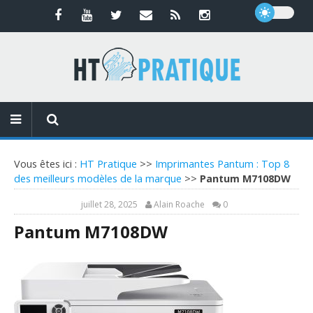
Vous êtes ici :
HT Pratique
>>
Imprimantes Pantum : Top 8
des meilleurs modèles de la marque
>>
Pantum M7108DW
juillet 28, 2025
Alain Roache
0
Pantum M7108DW