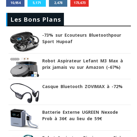
10,954
5,171
2,478
173,673
Les Bons Plans
-73% sur Ecouteurs Bluetoothpour
Sport Hupoaf
Robot Aspirateur Lefant M3 Max à
prix jamais vu sur Amazon (-67%)
Casque Bluetooth ZOVIMAX à -72%
Batterie Externe UGREEN Nexode
Prob à 36€ au lieu de 59€