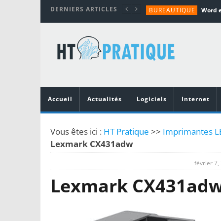
DERNIERS ARTICLES
BUREAUTIQUE
MATÉRIEL
TUTORIALS
MATÉRIEL
MATÉRIEL
Accueil
Actualités
Logiciels
Internet
Vous êtes ici :
HT Pratique
>>
Imprimantes LE
Lexmark CX431adw
février 7,
Lexmark CX431ad