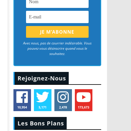
Avec nous, pas de courrier indésirable. Vous
pouvez vous désinscrire quand vous le
souhaitez.
Rejoignez-Nous
10,954
5,171
2,478
173,673
Les Bons Plans