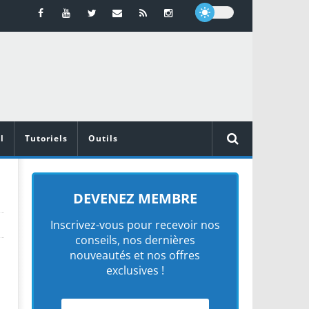
l
Tutoriels
Outils
DEVENEZ MEMBRE
Inscrivez-vous pour recevoir nos
conseils, nos dernières
nouveautés et nos offres
exclusives !