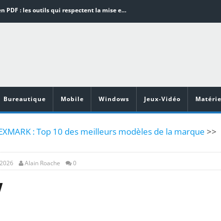
Word en PDF : les outils qui respectent la mise en page
Aspirateurs ECOVACS : Top 9 des meilleurs modèles de la marque
Comment programmer l’arrêt automatique de son pc sous Windows 10 ?
Aspirateurs Xiaomi : Top 11 des meilleurs modèles de la marque
Vidéoprojecteurs Asus : Top 6 des meilleurs modèles de la marque
Bureautique
Mobile
Windows
Jeux-Vidéo
Matérie
XMARK : Top 10 des meilleurs modèles de la marque
>>
 2026
Alain Roache
0
w