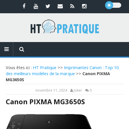
Vous êtes ici :
HT Pratique
>>
Imprimantes Canon : Top 10
des meilleurs modèles de la marque
>>
Canon PIXMA
MG3650S
novembre 11, 2024
Joker
0
Canon PIXMA MG3650S