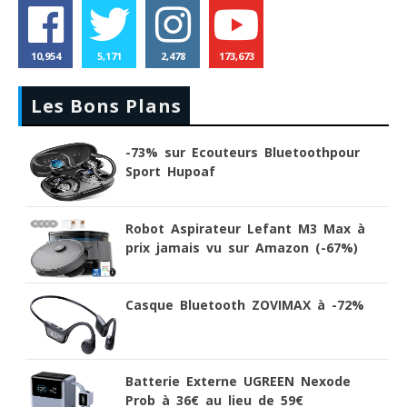
10,954
5,171
2,478
173,673
Les Bons Plans
-73% sur Ecouteurs Bluetoothpour
Sport Hupoaf
Robot Aspirateur Lefant M3 Max à
prix jamais vu sur Amazon (-67%)
Casque Bluetooth ZOVIMAX à -72%
Batterie Externe UGREEN Nexode
Prob à 36€ au lieu de 59€