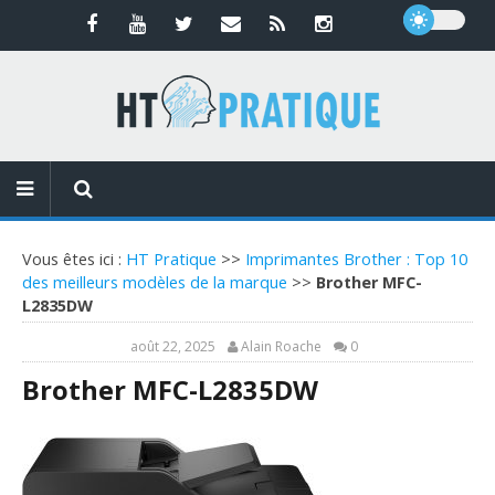
Vous êtes ici :
HT Pratique
>>
Imprimantes Brother : Top 10
des meilleurs modèles de la marque
>>
Brother MFC-
L2835DW
août 22, 2025
Alain Roache
0
Brother MFC-L2835DW