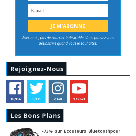
Avec nous, pas de courrier indésirable. Vous pouvez vous
désinscrire quand vous le souhaitez.
Rejoignez-Nous
10,954
5,171
2,478
173,673
Les Bons Plans
-73% sur Ecouteurs Bluetoothpour