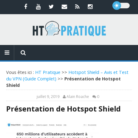
Vous êtes ici :
HT Pratique
>>
Hotspot Shield – Avis et Test
du VPN (Guide Complet)
>>
Présentation de Hotspot
Shield
juillet 9, 2019
Alain Roache
0
Présentation de Hotspot Shield