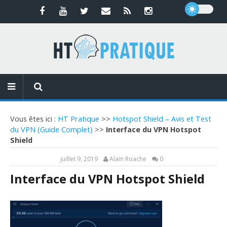
Vous êtes ici :
HT Pratique
>>
Hotspot Shield – Avis et Test
du VPN (Guide Complet)
>>
Interface du VPN Hotspot
Shield
juillet 9, 2019
Alain Roache
0
Interface du VPN Hotspot Shield