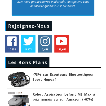
Avec nous, pas de courrier indésirable. Vous pouvez vous
désinscrire quand vous le souhaitez.
Rejoignez-Nous
10,954
5,171
2,478
173,673
Les Bons Plans
-73% sur Ecouteurs Bluetoothpour
Sport Hupoaf
Robot Aspirateur Lefant M3 Max à
prix jamais vu sur Amazon (-67%)