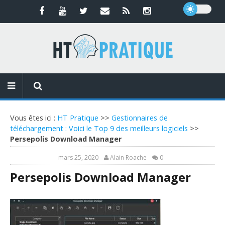
Vous êtes ici :
HT Pratique
>>
Gestionnaires de
téléchargement : Voici le Top 9 des meilleurs logiciels
>>
Persepolis Download Manager
mars 25, 2020
Alain Roache
0
Persepolis Download Manager