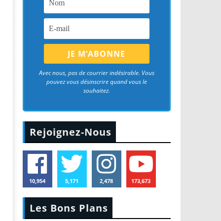
Avec nous, pas de courrier indésirable. Vous
pouvez vous désinscrire quand vous le
souhaitez.
Rejoignez-Nous
10,954
5,171
2,478
173,673
Les Bons Plans