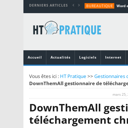
DERNIERS ARTICLES
BUREAUTIQUE
MATÉRIEL
TUTORIALS
MATÉRIEL
MATÉRIEL
Accueil
Actualités
Logiciels
Internet
Vous êtes ici :
HT Pratique
>>
Gestionnaires d
DownThemAll gestionnaire de téléchar
mars 25,
DownThemAll gesti
téléchargement c