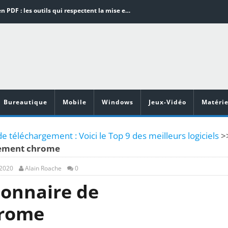
Word en PDF : les outils qui respectent la mise en page
Aspirateurs ECOVACS : Top 9 des meilleurs modèles de la marque
Comment programmer l’arrêt automatique de son pc sous Windows 10 ?
Aspirateurs Xiaomi : Top 11 des meilleurs modèles de la marque
Vidéoprojecteurs Asus : Top 6 des meilleurs modèles de la marque
Bureautique
Mobile
Windows
Jeux-Vidéo
Matérie
e téléchargement : Voici le Top 9 des meilleurs logiciels
>
gement chrome
 2020
Alain Roache
0
onnaire de
hrome