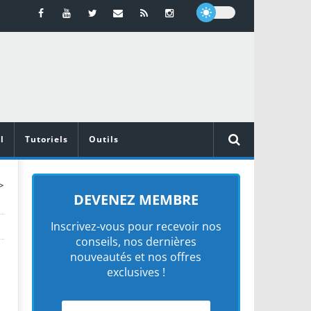
l
Tutoriels
Outils
>
DEVENEZ MEMBRE
Inscrivez-vous pour recevoir nos
conseils, nos dernières
nouveautés et nos offres
exclusives !