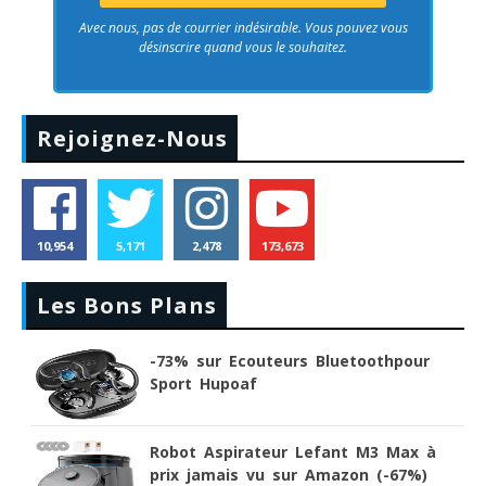
Avec nous, pas de courrier indésirable. Vous pouvez vous
désinscrire quand vous le souhaitez.
Rejoignez-Nous
10,954
5,171
2,478
173,673
Les Bons Plans
-73% sur Ecouteurs Bluetoothpour
Sport Hupoaf
Robot Aspirateur Lefant M3 Max à
prix jamais vu sur Amazon (-67%)