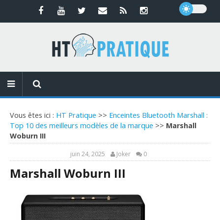
Vous êtes ici :
HT Pratique
>>
Enceintes Bluetooth Marshall :
Top 10 des meilleurs modèles de la marque
>>
Marshall
Woburn III
juin 24, 2025
Joker
0
Marshall Woburn III