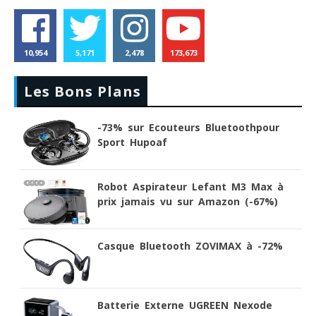
10,954
5,171
2,478
173,673
Les Bons Plans
-73% sur Ecouteurs Bluetoothpour
Sport Hupoaf
Robot Aspirateur Lefant M3 Max à
prix jamais vu sur Amazon (-67%)
Casque Bluetooth ZOVIMAX à -72%
Batterie Externe UGREEN Nexode