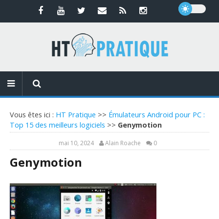
Vous êtes ici :
HT Pratique
>>
Émulateurs Android pour PC :
Top 15 des meilleurs logiciels
>>
Genymotion
mai 10, 2024
Alain Roache
0
Genymotion