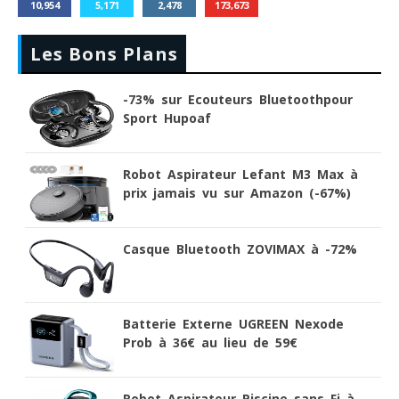
10,954
5,171
2,478
173,673
Les Bons Plans
-73% sur Ecouteurs Bluetoothpour
Sport Hupoaf
Robot Aspirateur Lefant M3 Max à
prix jamais vu sur Amazon (-67%)
Casque Bluetooth ZOVIMAX à -72%
Batterie Externe UGREEN Nexode
Prob à 36€ au lieu de 59€
Robot Aspirateur Piscine sans Fi à