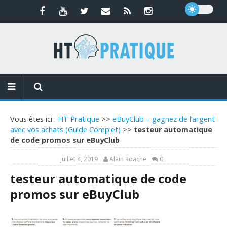
Vous êtes ici :
HT Pratique
>>
eBuyClub – gagnez de l’argent
avec vos achats (Guide Complet)
>>
testeur automatique
de code promos sur eBuyClub
juillet 4, 2019
Alain Roache
0
testeur automatique de code
promos sur eBuyClub