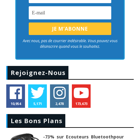
Avec nous, pas de courrier indésirable. Vous pouvez vous
désinscrire quand vous le souhaitez.
Rejoignez-Nous
10,954
5,171
2,478
173,673
Les Bons Plans
-73% sur Ecouteurs Bluetoothpour