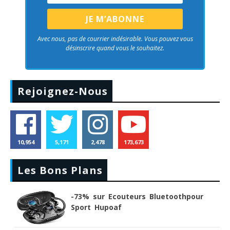
Avec nous, pas de courrier indésirable. Vous pouvez vous
désinscrire quand vous le souhaitez.
Rejoignez-Nous
10,954
5,171
2,478
173,673
Les Bons Plans
-73% sur Ecouteurs Bluetoothpour
Sport Hupoaf