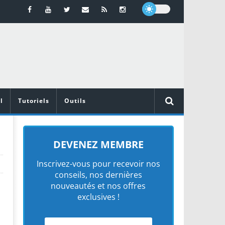
l
Tutoriels
Outils
DEVENEZ MEMBRE
Inscrivez-vous pour recevoir nos
conseils, nos dernières
nouveautés et nos offres
exclusives !