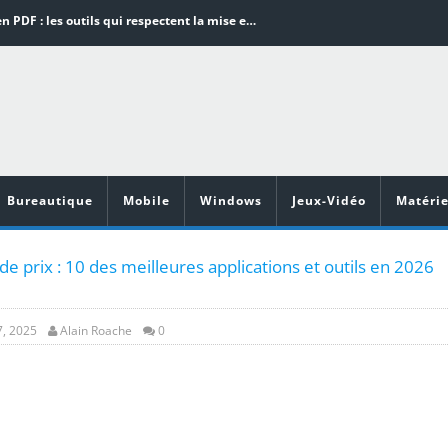
Word en PDF : les outils qui respectent la mise en page
Aspirateurs ECOVACS : Top 9 des meilleurs modèles de la marque
Comment programmer l’arrêt automatique de son pc sous Windows 10 ?
Aspirateurs Xiaomi : Top 11 des meilleurs modèles de la marque
Vidéoprojecteurs Asus : Top 6 des meilleurs modèles de la marque
Bureautique
Mobile
Windows
Jeux-Vidéo
Matérie
 prix : 10 des meilleures applications et outils en 2026
, 2025
Alain Roache
0