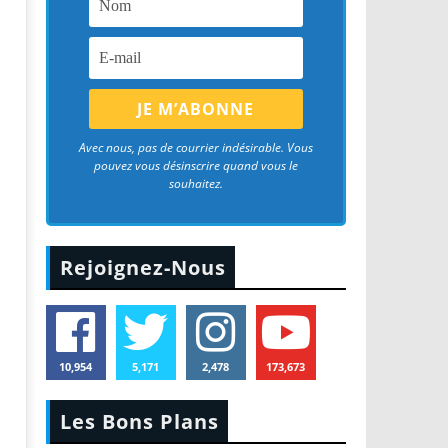
Avec nous, pas de courrier indésirable. Vous
pouvez vous désinscrire quand vous le
souhaitez.
Rejoignez-Nous
10,954
5,171
2,478
173,673
Les Bons Plans