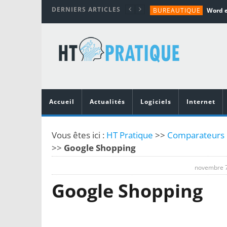
DERNIERS ARTICLES
BUREAUTIQUE
MATÉRIEL
TUTORIALS
MATÉRIEL
MATÉRIEL
Accueil
Actualités
Logiciels
Internet
Vous êtes ici :
HT Pratique
>>
Comparateurs de
>>
Google Shopping
novembre 7
Google Shopping