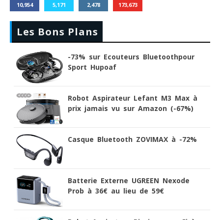
10,954
5,171
2,478
173,673
Les Bons Plans
-73% sur Ecouteurs Bluetoothpour
Sport Hupoaf
Robot Aspirateur Lefant M3 Max à
prix jamais vu sur Amazon (-67%)
Casque Bluetooth ZOVIMAX à -72%
Batterie Externe UGREEN Nexode
Prob à 36€ au lieu de 59€