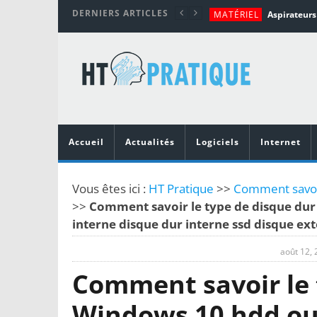
DERNIERS ARTICLES
MATÉRIEL
TUTORIALS
MATÉRIEL
MATÉRIEL
MOBILE
Top 10 des me
Accueil
Actualités
Logiciels
Internet
Vous êtes ici :
HT Pratique
>>
Comment savoir
>>
Comment savoir le type de disque dur
interne disque dur interne ssd disque ex
août 12,
Comment savoir le 
Windows 10 hdd ou 