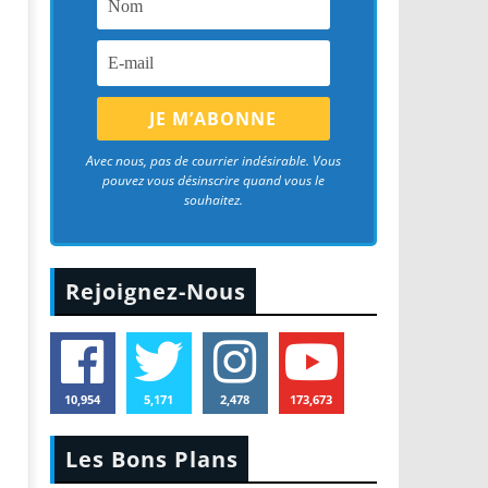
Avec nous, pas de courrier indésirable. Vous
pouvez vous désinscrire quand vous le
souhaitez.
Rejoignez-Nous
10,954
5,171
2,478
173,673
Les Bons Plans