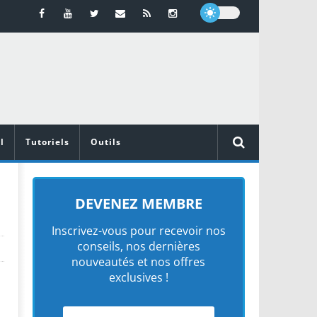
l
Tutoriels
Outils
DEVENEZ MEMBRE
Inscrivez-vous pour recevoir nos
conseils, nos dernières
nouveautés et nos offres
exclusives !