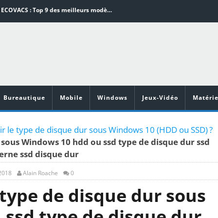
Aspirateurs ECOVACS : Top 9 des meilleurs modèles de la marque
Comment programmer l’arrêt automatique de son pc sous Windows 10 ?
Aspirateurs Xiaomi : Top 11 des meilleurs modèles de la marque
Vidéoprojecteurs Asus : Top 6 des meilleurs modèles de la marque
illeurs jeux de cuisine pour Android
Bureautique
Mobile
Windows
Jeux-Vidéo
Matérie
 le type de disque dur sous Windows 10 (HDD ou SSD) ?
 sous Windows 10 hdd ou ssd type de disque dur ssd
terne ssd disque dur
 2018
Alain Roache
0
type de disque dur sous
ssd type de disque dur