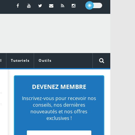
l
Tutoriels
Outils
DEVENEZ MEMBRE
Inscrivez-vous pour recevoir nos
conseils, nos dernières
nouveautés et nos offres
exclusives !