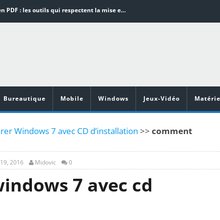
Word en PDF : les outils qui respectent la mise en page
Aspirateurs ECOVACS : Top 9 des meilleurs modèles de la marque
Comment programmer l’arrêt automatique de son pc sous Windows 10 ?
Aspirateurs Xiaomi : Top 11 des meilleurs modèles de la marque
Vidéoprojecteurs Asus : Top 6 des meilleurs modèles de la marque
Bureautique
Mobile
Windows
Jeux-Vidéo
Matérie
r Windows 7 avec CD d’installation
>>
comment
 19, 2016
Midovic
0
indows 7 avec cd