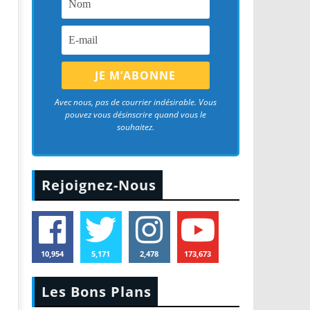
Avec nous, pas de courrier indésirable. Vous
pouvez vous désinscrire quand vous le
souhaitez.
Rejoignez-Nous
10,954
5,171
2,478
173,673
Les Bons Plans