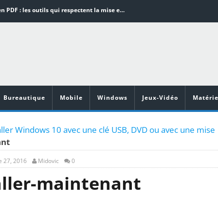
Word en PDF : les outils qui respectent la mise en page
Aspirateurs ECOVACS : Top 9 des meilleurs modèles de la marque
Comment programmer l’arrêt automatique de son pc sous Windows 10 ?
Aspirateurs Xiaomi : Top 11 des meilleurs modèles de la marque
Vidéoprojecteurs Asus : Top 6 des meilleurs modèles de la marque
Bureautique
Mobile
Windows
Jeux-Vidéo
Matérie
ler Windows 10 avec une clé USB, DVD ou avec une mise
ant
 27, 2016
Midovic
0
aller-maintenant