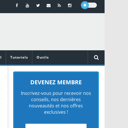
l
Tutoriels
Outils
DEVENEZ MEMBRE
Inscrivez-vous pour recevoir nos
conseils, nos dernières
nouveautés et nos offres
exclusives !