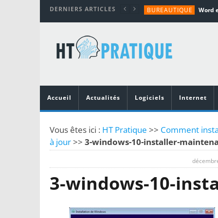
DERNIERS ARTICLES
BUREAUTIQUE
MATÉRIEL
TUTORIALS
MATÉRIEL
MATÉRIEL
Accueil
Actualités
Logiciels
Internet
Vous êtes ici :
HT Pratique
>>
Comment instal
à jour
>>
3-windows-10-installer-mainten
décembre
3-windows-10-inst