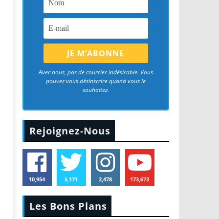
Avec nous, pas de courrier indésirable. Vous
pouvez vous désinscrire quand vous le
souhaitez.
Rejoignez-Nous
10,954
5,171
2,478
173,673
Les Bons Plans