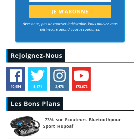
Avec nous, pas de courrier indésirable. Vous pouvez vous
désinscrire quand vous le souhaitez.
Rejoignez-Nous
10,954
5,171
2,478
173,673
Les Bons Plans
-73% sur Ecouteurs Bluetoothpour
Sport Hupoaf