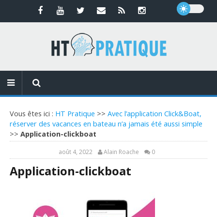
Vous êtes ici :
HT Pratique
>>
Avec l’application Click&Boat,
réserver des vacances en bateau n’a jamais été aussi simple
>>
Application-clickboat
août 4, 2022
Alain Roache
0
Application-clickboat