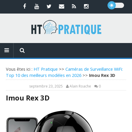
Vous êtes ici :
HT Pratique
>>
Caméras de Surveillance WiFi:
Top 10 des meilleurs modèles en 2026
>>
Imou Rex 3D
septembre 23, 2025
Alain Roache
0
Imou Rex 3D