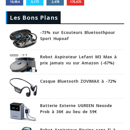
10,954
5,171
2,478
173,673
Les Bons Plans
-73% sur Ecouteurs Bluetoothpour
Sport Hupoaf
Robot Aspirateur Lefant M3 Max à
prix jamais vu sur Amazon (-67%)
Casque Bluetooth ZOVIMAX à -72%
Batterie Externe UGREEN Nexode
Prob à 36€ au lieu de 59€
Robot Aspirateur Piscine sans Fi à