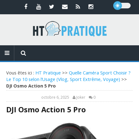
Vous êtes ici :
HT Pratique
>>
Quelle Caméra Sport Choisir ?
Le Top 10 selon l’Usage (Vlog, Sport Extrême, Voyage)
>>
DJI Osmo Action 5 Pro
octobre 6, 2025
Joker
0
DJI Osmo Action 5 Pro