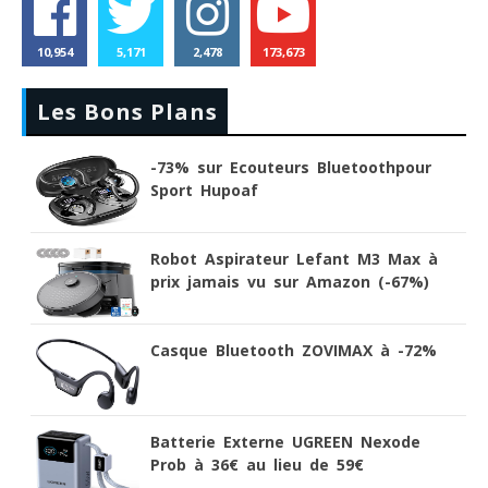
10,954
5,171
2,478
173,673
Les Bons Plans
-73% sur Ecouteurs Bluetoothpour
Sport Hupoaf
Robot Aspirateur Lefant M3 Max à
prix jamais vu sur Amazon (-67%)
Casque Bluetooth ZOVIMAX à -72%
Batterie Externe UGREEN Nexode
Prob à 36€ au lieu de 59€