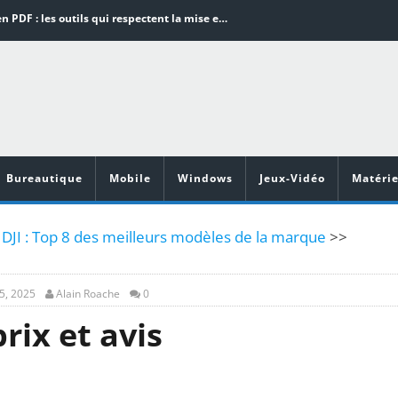
Word en PDF : les outils qui respectent la mise en page
Aspirateurs ECOVACS : Top 9 des meilleurs modèles de la marque
Comment programmer l’arrêt automatique de son pc sous Windows 10 ?
Aspirateurs Xiaomi : Top 11 des meilleurs modèles de la marque
Vidéoprojecteurs Asus : Top 6 des meilleurs modèles de la marque
Bureautique
Mobile
Windows
Jeux-Vidéo
Matérie
DJI : Top 8 des meilleurs modèles de la marque
>>
5, 2025
Alain Roache
0
rix et avis