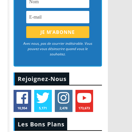
Avec nous, pas de courrier indésirable. Vous
pouvez vous désinscrire quand vous le
souhaitez.
Rejoignez-Nous
10,954
5,171
2,478
173,673
Les Bons Plans