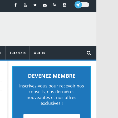
l
Tutoriels
Outils
DEVENEZ MEMBRE
Inscrivez-vous pour recevoir nos
conseils, nos dernières
nouveautés et nos offres
exclusives !