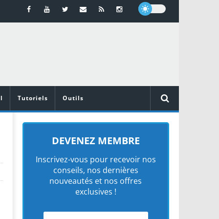
l
Tutoriels
Outils
DEVENEZ MEMBRE
Inscrivez-vous pour recevoir nos
conseils, nos dernières
nouveautés et nos offres
exclusives !