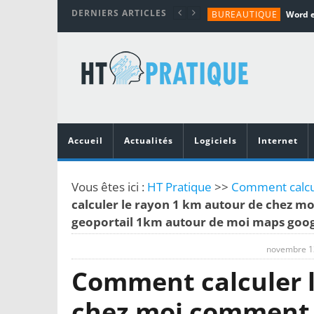
DERNIERS ARTICLES
BUREAUTIQUE
MATÉRIEL
TUTORIALS
MATÉRIEL
MATÉRIEL
Accueil
Actualités
Logiciels
Internet
Vous êtes ici :
HT Pratique
>>
Comment calcul
calculer le rayon 1 km autour de chez m
geoportail 1km autour de moi maps goog
novembre 1
Comment calculer l
chez moi comment 