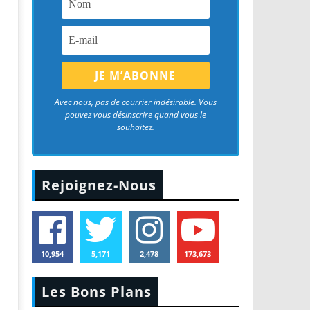
Avec nous, pas de courrier indésirable. Vous
pouvez vous désinscrire quand vous le
souhaitez.
Rejoignez-Nous
10,954
5,171
2,478
173,673
Les Bons Plans