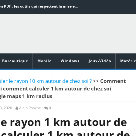
Word en PDF : les outils qui respectent la mise en page
Aspirateurs ECOVACS : Top 9 des meilleurs modèles de la marque
Comment programmer l’arrêt automatique de son pc sous Windows 10 ?
Aspirateurs Xiaomi : Top 11 des meilleurs modèles de la marque
Vidéoprojecteurs Asus : Top 6 des meilleurs modèles de la marque
Bureautique
Mobile
Windows
Jeux-Vidéo
Matérie
er le rayon 10 km autour de chez soi ?
>>
Comment
oi comment calculer 1 km autour de chez soi
le maps 1 km radius
3, 2020
Alain Roache
0
e rayon 1 km autour de
calculer 1 km autour de